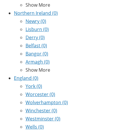
Show More
Northern Ireland
(0)
Newry
(0)
Lisburn
(0)
Derry
(0)
Belfast
(0)
Bangor
(0)
Armagh
(0)
Show More
England
(0)
York
(0)
Worcester
(0)
Wolverhampton
(0)
Winchester
(0)
Westminster
(0)
Wells
(0)