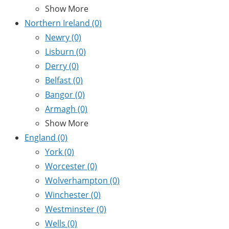
Show More
Northern Ireland
(0)
Newry
(0)
Lisburn
(0)
Derry
(0)
Belfast
(0)
Bangor
(0)
Armagh
(0)
Show More
England
(0)
York
(0)
Worcester
(0)
Wolverhampton
(0)
Winchester
(0)
Westminster
(0)
Wells
(0)