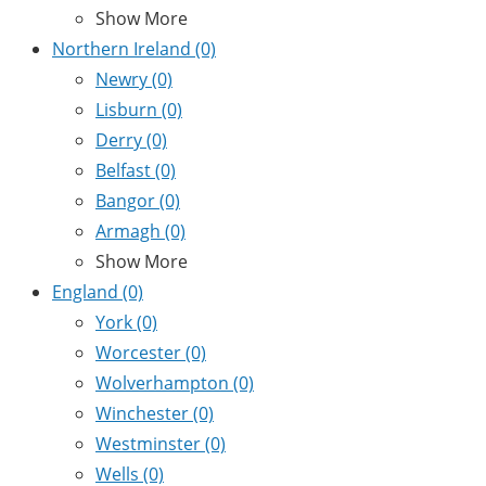
Show More
Northern Ireland
(0)
Newry
(0)
Lisburn
(0)
Derry
(0)
Belfast
(0)
Bangor
(0)
Armagh
(0)
Show More
England
(0)
York
(0)
Worcester
(0)
Wolverhampton
(0)
Winchester
(0)
Westminster
(0)
Wells
(0)