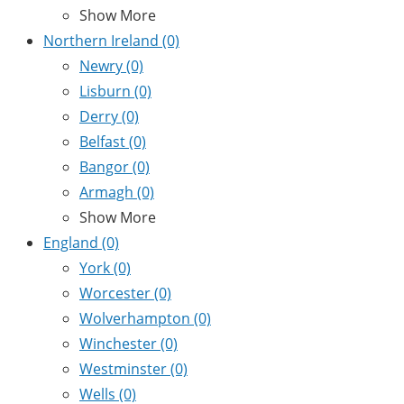
Show More
Northern Ireland
(0)
Newry
(0)
Lisburn
(0)
Derry
(0)
Belfast
(0)
Bangor
(0)
Armagh
(0)
Show More
England
(0)
York
(0)
Worcester
(0)
Wolverhampton
(0)
Winchester
(0)
Westminster
(0)
Wells
(0)